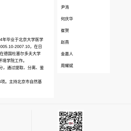
尹洧
何庆华
崔贺
04年毕业于北京大学医学
赵燕
10-2007.10，在日
1，在德国杜塞尔多夫大学
金嘉人
环境学院工作。
周耀斌
分，通过提取、分离、鉴
3项。主持北京市自然基